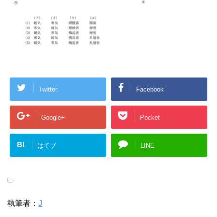
Twitter
Facebook
Google+
Pocket
B!
はてブ
LINE
-
執筆者：
J