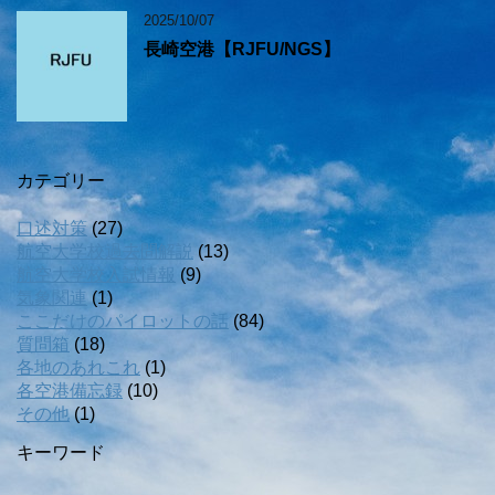
2025/10/07
長崎空港【RJFU/NGS】
カテゴリー
口述対策
(27)
航空大学校過去問解説
(13)
航空大学校入試情報
(9)
気象関連
(1)
ここだけのパイロットの話
(84)
質問箱
(18)
各地のあれこれ
(1)
各空港備忘録
(10)
その他
(1)
キーワード