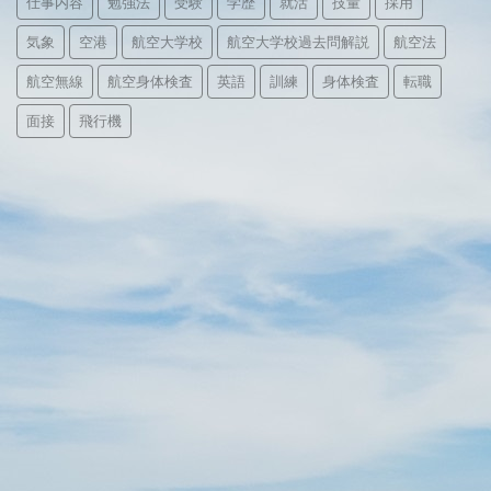
仕事内容
勉強法
受験
学歴
就活
技量
採用
気象
空港
航空大学校
航空大学校過去問解説
航空法
航空無線
航空身体検査
英語
訓練
身体検査
転職
面接
飛行機