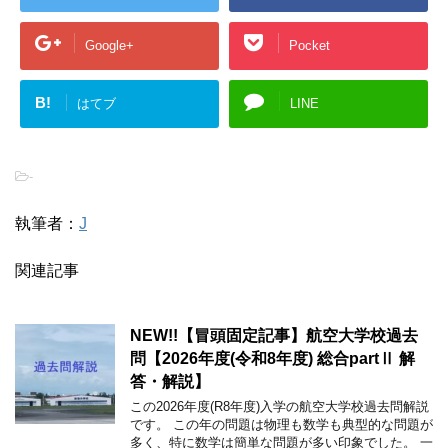
Google+
Pocket
B!
はてブ
LINE
-
執筆者：
J
関連記事
NEW!!【冒頭固定記事】航空大学校過去
問【2026年度(令和8年度) 総合partⅡ 解
答・解説】
この2026年度(R8年度)入学の航空大学校過去問解説
です。 この年の問題は物理も数学も典型的な問題が
多く、特に数学は簡単な問題が多い印象でした。 一