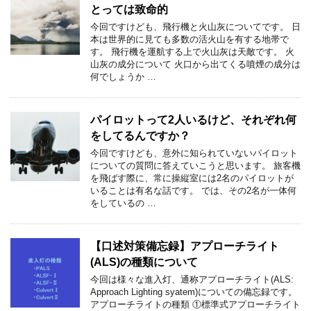
とっては致命的
今回ですけども、飛行機と火山灰についてです。 日
本は世界的に見ても多数の活火山を有する地帯で
す。 飛行機を運航する上で火山灰は天敵です。 火
山灰の成分について 火口から出てくる噴煙の成分は
何でしょうか …
パイロットって2人いるけど、それぞれ何
をしてるんですか？
今回ですけども、意外に知られていないパイロット
についての質問に答えていこうと思います。 旅客機
を飛ばす際に、常に操縦室には2名のパイロットが
いることは有名な話です。 では、その2名が一体何
をしているの …
【口述対策備忘録】アプローチライト
(ALS)の種類について
今回は様々な進入灯、通称アプローチライト(ALS:
Approach Lighting syatem)についての備忘録です。
アプローチライトの種類 ①標準式アプローチライト