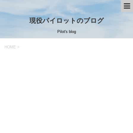
現役パイロットのブログ
Pilot's blog
HOME
>