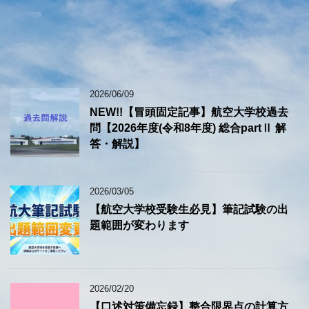
2026/06/09
NEW!!【冒頭固定記事】航空大学校過去
問【2026年度(令和8年度) 総合partⅡ 解
答・解説】
2026/03/05
【航空大学校受験生必見】筆記試験の出
題範囲が変わります
2026/02/20
【口述対策備忘録】整合限界点の計算方