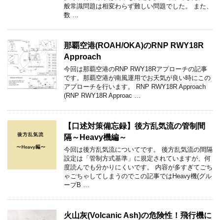
般常識問題は相変わらず難しい問題でした。 また、
数 …
那覇空港(ROAH/OKA)のRNP RWY18R
Approach
今回は那覇空港のRNP RWY18Rアプローチの記事
です。那覇空港が南風運用でお天気が良い時にこの
アプローチを行います。 RNP RWY18R Approach
(RNP RWY18R Approac …
【口述対策備忘録】後方乱気流の管制間
隔～Heavy機編～
今回は後方乱気流についてです。 後方乱気流の間隔
設定は「管制方式基準」に規定されていますが、何
度読んでも分かりにくいです。 内容が多すぎてごち
ゃごちゃしてしまうのでこの記事ではHeavy機(グル
ープB …
火山灰(Volcanic Ash)の危険性！飛行機に