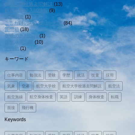
航空大学校過去問解説
(13)
航空大学校入試情報
(9)
気象関連
(1)
ここだけのパイロットの話
(84)
質問箱
(18)
各地のあれこれ
(1)
各空港備忘録
(10)
その他
(1)
キーワード
仕事内容
勉強法
受験
学歴
就活
技量
採用
気象
空港
航空大学校
航空大学校過去問解説
航空法
航空無線
航空身体検査
英語
訓練
身体検査
転職
面接
飛行機
Keywords