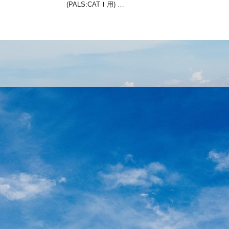
(PALS:CATⅠ用) …