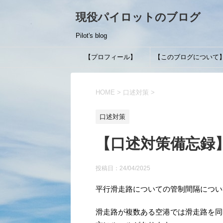
現役パイロットのブログ
Pilot's blog
【プロフィール】
【このブログについて
HOME
>
口述対策
>
口述対策
【口述対策備忘録
投稿日：
24/04/2025
平行滑走路についての管制間隔につい
滑走路が複数ある空港では滑走路を同