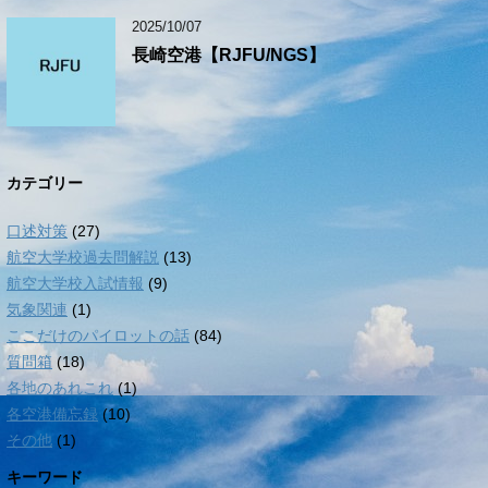
2025/10/07
長崎空港【RJFU/NGS】
カテゴリー
口述対策
(27)
航空大学校過去問解説
(13)
航空大学校入試情報
(9)
気象関連
(1)
ここだけのパイロットの話
(84)
質問箱
(18)
各地のあれこれ
(1)
各空港備忘録
(10)
その他
(1)
キーワード