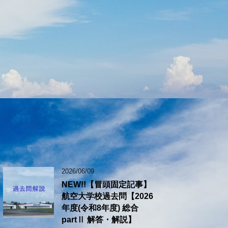
2026/06/09
NEW!!【冒頭固定記事】
航空大学校過去問【2026
年度(令和8年度) 総合
partⅡ 解答・解説】