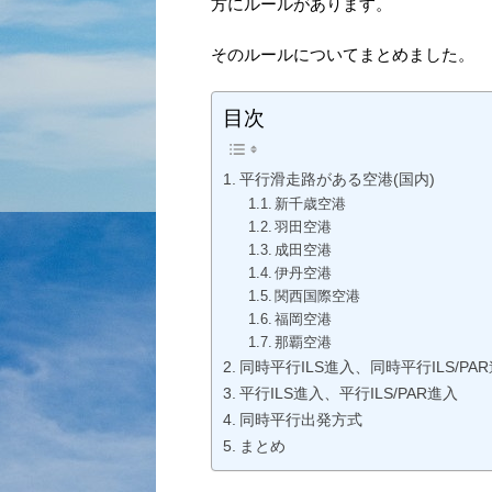
方にルールがあります。
そのルールについてまとめました。
目次
平行滑走路がある空港(国内)
新千歳空港
羽田空港
成田空港
伊丹空港
関西国際空港
福岡空港
那覇空港
同時平行ILS進入、同時平行ILS/PA
平行ILS進入、平行ILS/PAR進入
同時平行出発方式
まとめ