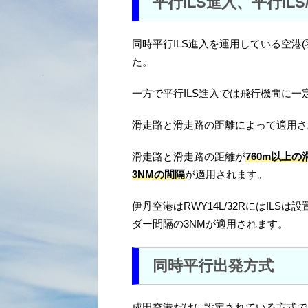
平行ILS進入、平行ILS
同時平行ILS進入を運用している空港
た。
一方で平行ILS進入では飛行機間に
滑走路と滑走路の距離によって適用さ
滑走路と滑走路の距離が
760m以上の
3NMの間隔
が適用されます。
伊丹空港はRWY14L/32RにはIL
ダー間隔の3NMが適用されます。
同時平行出発方式
成田空港だけに設定されている方式で