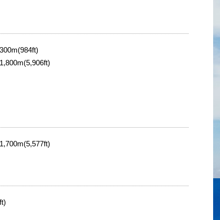
0m(984ft)
00m(5,906ft)
00m(5,577ft)
t)