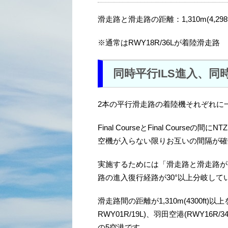
滑走路と滑走路の距離：1,310m(4,298f
※通常はRWY18R/36Lが着陸滑走路
同時平行ILS進入、同時
2本の平行滑走路の着陸機それぞれに
Final CourseとFinal Cour
空機が入らない限りお互いの間隔が確
実施するためには「滑走路と滑走路が1,3
路の進入復行経路が30°以上分岐し
滑走路間の距離が1,310m(4300ft)
RWY01R/19L)、羽田空港(RWY16
の5空港です。