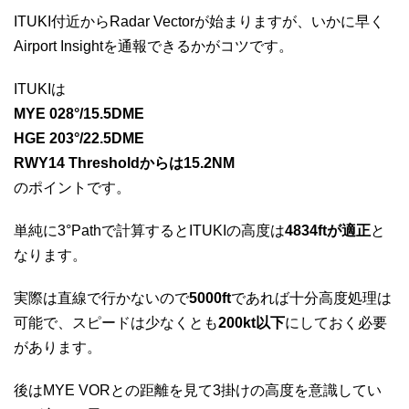
ITUKI付近からRadar Vectorが始まりますが、いかに早く
Airport Insightを通報できるかがコツです。
ITUKIは
MYE 028°/15.5DME
HGE 203°/22.5DME
RWY14 Thresholdからは15.2NM
のポイントです。
単純に3°Pathで計算するとITUKIの高度は
4834ftが適正
と
なります。
実際は直線で行かないので
5000ft
であれば十分高度処理は
可能で、スピードは少なくとも
200kt以下
にしておく必要
があります。
後はMYE VORとの距離を見て3掛けの高度を意識してい