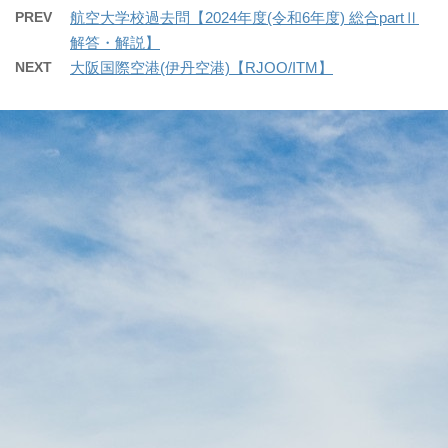
PREV
航空大学校過去問【2024年度(令和6年度) 総合partⅡ
解答・解説】
NEXT
大阪国際空港(伊丹空港)【RJOO/ITM】