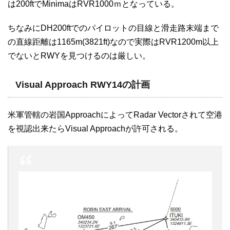
は200ftでMinimaはRVR1000ｍとなっている。
ちなみにDH200ftでのパイロットの目線と滑走路末端まで
の直線距離は1165m(3821ft)なので実際はRVR1200m以上
でないとRWYを見つけるのは厳しい。
Visual Approach RWY14の計画
米軍管轄の岩国ApproachによってRadar Vectorされて空港
を視認出来たらVisual Approachが許可される。