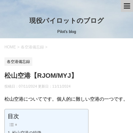
現役パイロットのブログ
Pilot's blog
HOME
>
各空港備忘録
>
各空港備忘録
松山空港【RJOM/MYJ】
投稿日：07/11/2024 更新日：
11/11/2024
松山空港についてです。個人的に難しい空港の一つです。
目次
松山空港の特徴