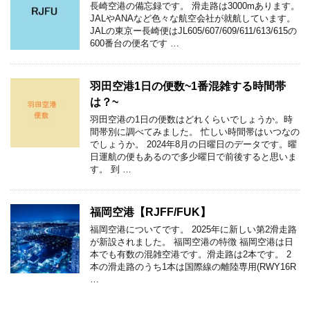
長崎空港の備忘録です。 滑走路は3000mあります。
JALやANAなど色々な航空会社が就航しています。
JALの東京ー長崎便はJL605/607/609/611/613/615の
600番台の便名です …
羽田空港1日の便数~1番混雑する時間帯
は？~
羽田空港の1日の便数はどれくらいでしょうか。時
間帯別に調べてみました。 忙しい時間帯はいつなの
でしょうか。 2024年8月の日曜日のデータです。曜
日運航の便もあるので多少曜日で前後すると思いま
す。 到 …
福岡空港【RJFF/FUK】
福岡空港についてです。 2025年に新しい第2滑走路
が新設されました。 福岡空港の特徴 福岡空港は日
本でも有数の混雑空港です。滑走路は2本です。 2
本の滑走路のうち1本は国際線の離陸専用(RWY16R
…