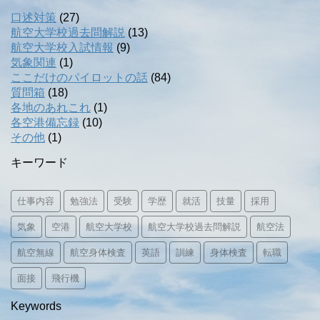
口述対策
(27)
航空大学校過去問解説
(13)
航空大学校入試情報
(9)
気象関連
(1)
ここだけのパイロットの話
(84)
質問箱
(18)
各地のあれこれ
(1)
各空港備忘録
(10)
その他
(1)
キーワード
仕事内容
勉強法
受験
学歴
就活
技量
採用
気象
空港
航空大学校
航空大学校過去問解説
航空法
航空無線
航空身体検査
英語
訓練
身体検査
転職
面接
飛行機
Keywords