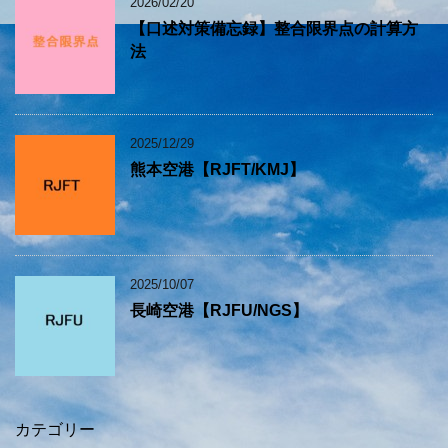
2026/02/20
【口述対策備忘録】整合限界点の計算方
法
2025/12/29
熊本空港【RJFT/KMJ】
2025/10/07
長崎空港【RJFU/NGS】
カテゴリー