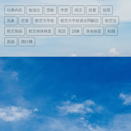
仕事内容
勉強法
受験
学歴
就活
技量
採用
気象
空港
航空大学校
航空大学校過去問解説
航空法
航空無線
航空身体検査
英語
訓練
身体検査
転職
面接
飛行機