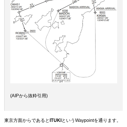
(AIPから抜粋引用)
東京方面からであると
ITUKI
というWaypointを通ります。