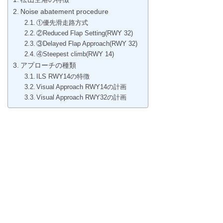
Noise abatement procedure
①優先滑走路方式
②Reduced Flap Setting(RWY 32)
③Delayed Flap Approach(RWY 32)
④Steepest climb(RWY 14)
アプローチの種類
ILS RWY14の特徴
Visual Approach RWY14の計画
Visual Approach RWY32の計画