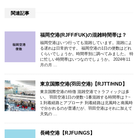
関連記事
福岡空港(RJFF/FUK)の混雑時間帯は？
福岡空港はいつ行っても混雑しています。混雑によ
る遅れは日常的です。 福岡空港の1日の便数はどれ
くらいでしょうか。時間帯別に調べてみました。 特
に忙しい時間帯はいつなのでしょうか。 2024年11
月の月 …
東京国際空港(羽田空港)【RJTT/HND】
東京国際空港の特徴 混雑空港でトラフィックは多
い。 羽田空港1日の便数~1番混雑する時間帯は？~
1.到着経路とアプローチ 到着経路は北風時と南風時
で分かれるのが普通だが、羽田空港はそれに加えて
天気の …
長崎空港【RJFU/NGS】