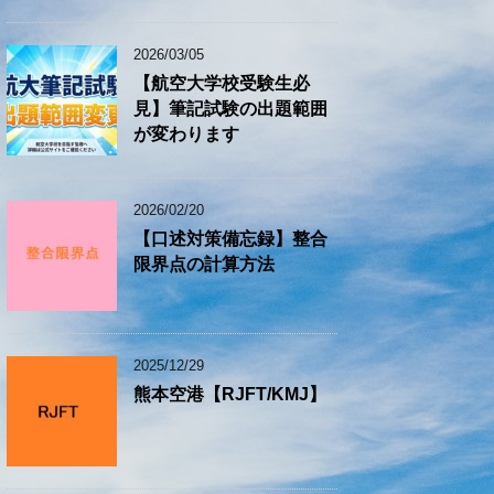
2026/03/05
【航空大学校受験生必
見】筆記試験の出題範囲
が変わります
2026/02/20
【口述対策備忘録】整合
限界点の計算方法
2025/12/29
熊本空港【RJFT/KMJ】