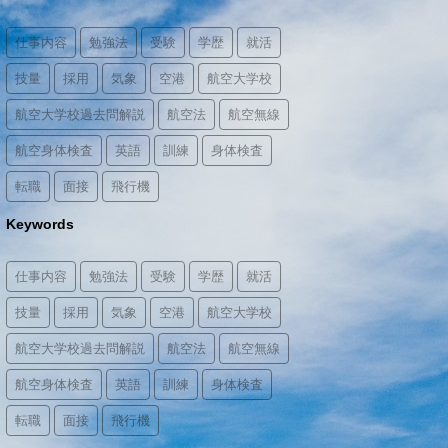
仕事内容
勉強法
受験
学歴
就活
技量
採用
気象
空港
航空大学校
航空大学校過去問解説
航空法
航空無線
航空身体検査
英語
訓練
身体検査
転職
面接
飛行機
Keywords
仕事内容
勉強法
受験
学歴
就活
技量
採用
気象
空港
航空大学校
航空大学校過去問解説
航空法
航空無線
航空身体検査
英語
訓練
身体検査
転職
面接
飛行機