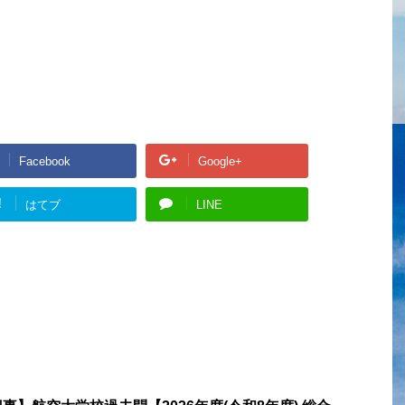
Facebook
Google+
!
はてブ
LINE