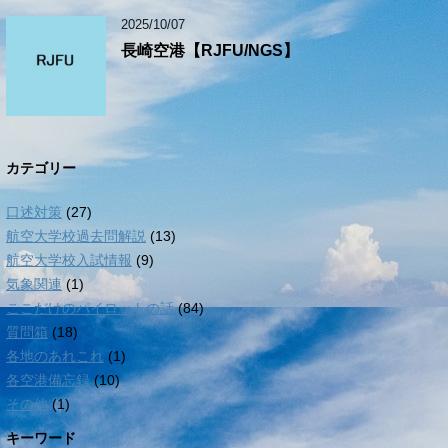
2025/10/07
長崎空港【RJFU/NGS】
カテゴリー
口述対策
(27)
航空大学校過去問解説
(13)
航空大学校入試情報
(9)
気象関連
(1)
ここだけのパイロットの話
(84)
質問箱
(18)
各地のあれこれ
(1)
各空港備忘録
(10)
その他
(1)
キーワード