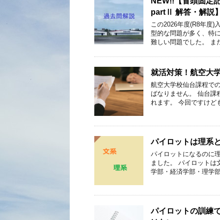
NEW!!【冒頭固定
partⅡ 解答・解説
この2026年度(R8年
型的な問題が多く、特に
難しい問題でした。 ま
就活対策！航空大
航空大学校仙台課程での
ばなりません。 仙台課
れます。 今回ですけど
パイロットは理系
パイロットになるのに
ました。 パイロットは
学部・経済学部・理学部
パイロットの訓練