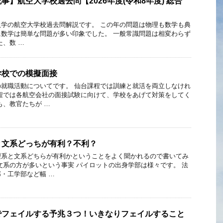
記事】航空大学校過去問【2026年度(令和8年度) 総合
】
度)入学の航空大学校過去問解説です。 この年の問題は物理も数学も典
数学は簡単な問題が多い印象でした。 一般常識問題は相変わらず
た、数 …
学校での模擬面接
就職活動についてです。 仙台課程では訓練と就活を両立しなけれ
程では各航空会社の面接試験に向けて、学校をあげて対策をしてく
も、教官たちが …
と文系どっちが有利？不利？
理系と文系どちらが有利かということをよく聞かれるので書いてみ
文系の方が多いという事実 パイロットの出身学部は様々です。 法
・工学部など幅 …
でフェイルする予兆３つ！いきなりフェイルすること