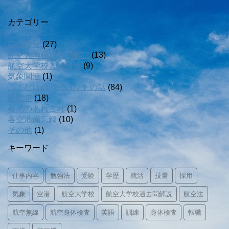
カテゴリー
口述対策
(27)
航空大学校過去問解説
(13)
航空大学校入試情報
(9)
気象関連
(1)
ここだけのパイロットの話
(84)
質問箱
(18)
各地のあれこれ
(1)
各空港備忘録
(10)
その他
(1)
キーワード
仕事内容
勉強法
受験
学歴
就活
技量
採用
気象
空港
航空大学校
航空大学校過去問解説
航空法
航空無線
航空身体検査
英語
訓練
身体検査
転職