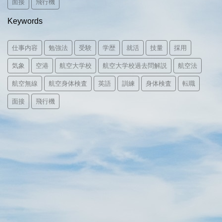
面接
飛行機
Keywords
仕事内容
勉強法
受験
学歴
就活
技量
採用
気象
空港
航空大学校
航空大学校過去問解説
航空法
航空無線
航空身体検査
英語
訓練
身体検査
転職
面接
飛行機