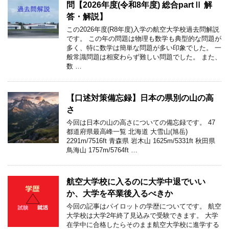
問【2026年度(令和8年度) 総合partⅡ 解
答・解説】
この2026年度(R8年度)入学の航空大学校過去問解説
です。 この年の問題は物理も数学も典型的な問題が
多く、特に数学は簡単な問題が多い印象でした。 一
般常識問題は相変わらず難しい問題でした。 また、
数 …
【口述対策備忘録】日本の県別の山の高
さ
今回は日本の山の高さについての備忘録です。 47
都道府県最高峰一覧 北海道 大雪山(旭岳)
2291m/7516ft 青森県 岩木山 1625m/5331ft 秋田県
鳥海山 1757m/5764ft …
航空大学校に入るのに大学中退でいい
か、大学を卒業後入るべきか
今回の記事はパイロットの学歴についてです。 航空
大学校は大学2年終了見込みで受験できます。 大学
在学中に合格したらそのまま航空大学校に進学する