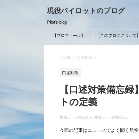
現役パイロットのブログ
Pilot's blog
【プロフィール】
【このブログについて
HOME
>
口述対策
>
口述対策
【口述対策備忘録
トの定義
投稿日：09/01/2025 更新日：
09/02/2025
今回の記事はニュースでよく聞く航空