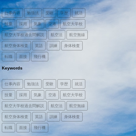
仕事内容
勉強法
受験
学歴
就活
技量
採用
気象
空港
航空大学校
航空大学校過去問解説
航空法
航空無線
航空身体検査
英語
訓練
身体検査
転職
面接
飛行機
Keywords
仕事内容
勉強法
受験
学歴
就活
技量
採用
気象
空港
航空大学校
航空大学校過去問解説
航空法
航空無線
航空身体検査
英語
訓練
身体検査
転職
面接
飛行機