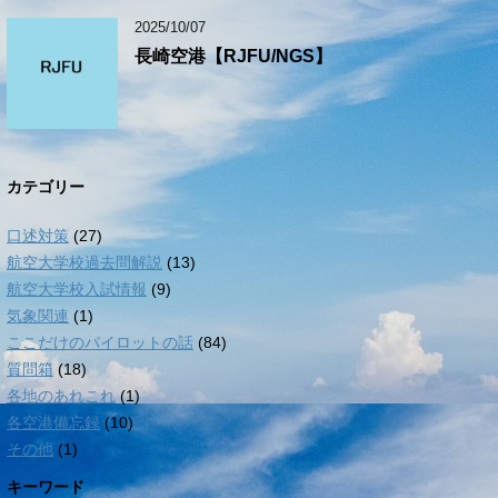
2025/10/07
長崎空港【RJFU/NGS】
カテゴリー
口述対策
(27)
航空大学校過去問解説
(13)
航空大学校入試情報
(9)
気象関連
(1)
ここだけのパイロットの話
(84)
質問箱
(18)
各地のあれこれ
(1)
各空港備忘録
(10)
その他
(1)
キーワード