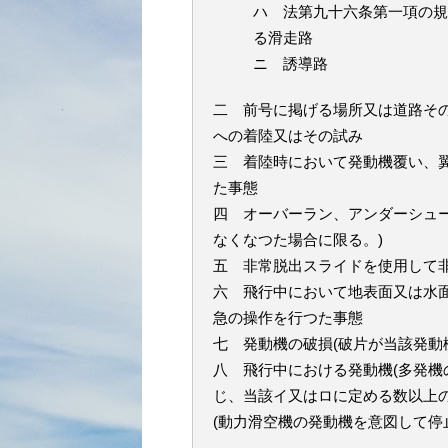
ハ 法第九十六条第一項の規
る滑走路
ニ 誘導路
二 前号に掲げる場所又は道路そ
への着陸又はその試み
三 着陸時において発動機覆い、
た事態
四 オーバーラン、アンダーシュ
なくなつた場合に限る。)
五 非常脱出スライドを使用して
六 飛行中において地表面又は水
急の操作を行つた事態
七 発動機の破損(破片が当該発動
八 飛行中における発動機(多発
じ、当該イ又はロに定める数以上
(動力滑空機の発動機を意図して停