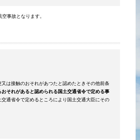
航空事故となります。
突又は接触のおそれがあつたと認めたときその他前条
るおそれがあると認められる国土交通省令で定める事
土交通省令で定めるところにより国土交通大臣にその