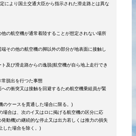
定により国土交通大臣から指示された滑走路とは異な
の他の航空機が通常着陸することが想定されない場所
翼端その他の航空機の脚以外の部分が地表面に接触し
ート及び滑走路からの逸脱(航空機が自ら地上走行でき
非常脱出を行つた事態
面への衝突又は接触を回避するため航空機乗組員が緊
機のケースを貫通した場合に限る。)
機の場合は、次のイ又はロに掲げる航空機の区分に応
の発動機)の継続的な停止又は出力若しくは推力の損失
止した場合を除く。)