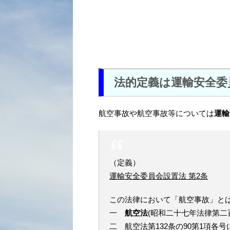
法的定義は運輸安全委
航空事故や航空事故等については
運輸
（定義）
運輸安全委員会設置法 第2条
この法律において「航空事故」と
一
航空法
(昭和二十七年法律第二
二 航空法第132条の90第1項