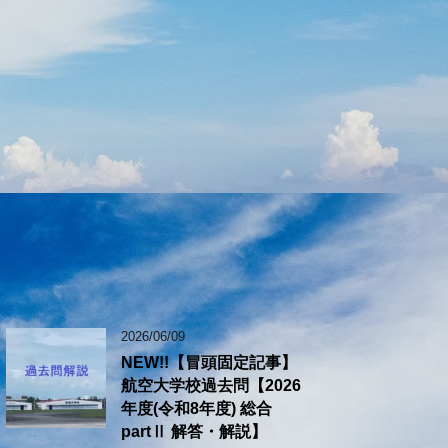
2026/06/09
NEW!!【冒頭固定記事】
航空大学校過去問【2026
年度(令和8年度) 総合
partⅡ 解答・解説】