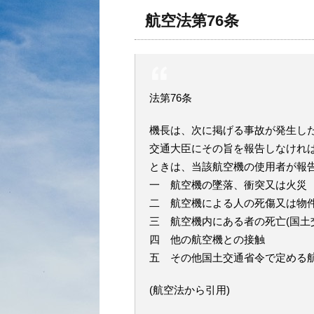
航空法第76条
法第76条
機長は、次に掲げる事故が発生し
交通大臣にその旨を報告しなけれ
ときは、当該航空機の使用者が報
一 航空機の墜落、衝突又は火災
二 航空機による人の死傷又は物
三 航空機内にある者の死亡(国土
四 他の航空機との接触
五 その他国土交通省令で定める
(航空法から引用)