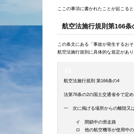
ここの事項に書かれたことが起こると
航空法施行規則第166条
この条文にある「事故が発生するおそ
航空法施行規則に具体的な規定があり
航空法施行規則 第166条の4
法第76条の2の国土交通省令で定
一 次に掲げる場所からの離陸又
イ 閉鎖中の滑走路
ロ 他の航空機等が使用中の