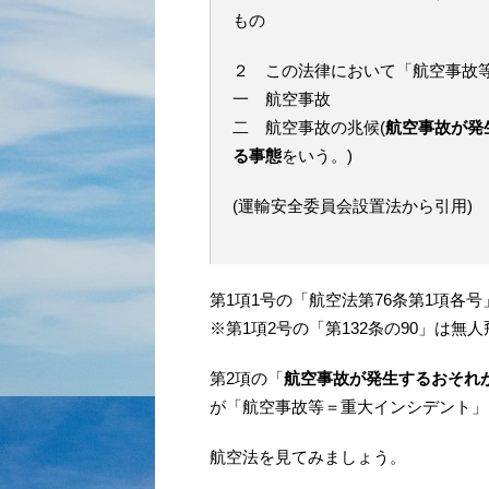
もの
２ この法律において「航空事故
一 航空事故
二 航空事故の兆候(
航空事故が発
る事態
をいう。)
(運輸安全委員会設置法から引用)
第1項1号の「航空法第76条第1項各
※第1項2号の「第132条の90」は無
第2項の「
航空事故が発生するおそれ
が「航空事故等＝重大インシデント」
航空法を見てみましょう。