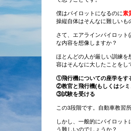
僕はパイロットになるのに
素
操縦自体はそんなに難しいも
さて、エアラインパイロット(
な内容を想像しますか？
ほとんどの人が厳しい訓練を
容はそんなに大したことをし
①飛行機についての座学をす
②教官と飛行機(もしくはシミ
③試験を受ける
この3段階です。自動車教習
しかし、一般的にパイロット
う難しいのでしょうか？