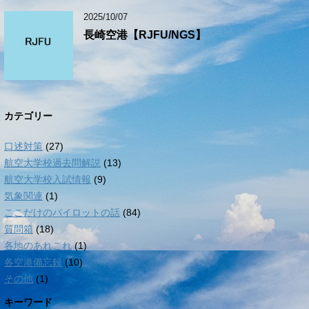
2025/10/07
長崎空港【RJFU/NGS】
カテゴリー
口述対策
(27)
航空大学校過去問解説
(13)
航空大学校入試情報
(9)
気象関連
(1)
ここだけのパイロットの話
(84)
質問箱
(18)
各地のあれこれ
(1)
各空港備忘録
(10)
その他
(1)
キーワード