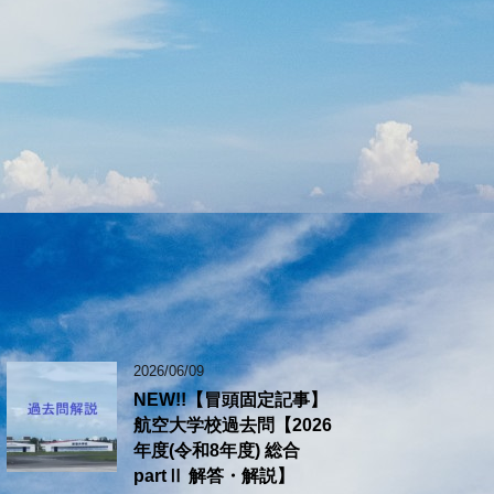
2026/06/09
NEW!!【冒頭固定記事】
航空大学校過去問【2026
年度(令和8年度) 総合
partⅡ 解答・解説】