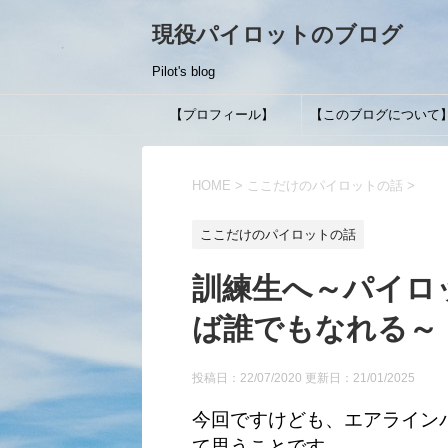
現役パイロットのブログ
Pilot's blog
【プロフィール】
【このブログについて
HOME
>
ここだけのパイロットの話
>
ここだけのパイロットの話
訓練生へ～パイロ
ば誰でもなれる～
投稿日：22/07/2020 更新日：
21/01/2025
今回ですけども、エアラインパ
て思うことです。