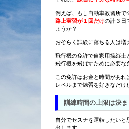
例えば、もし自動車教習所で
路上実習が１回だけ
の計３日
ょうか？
おそらく試験に落ちる人は増
飛行機の免許で自家用操縦士
飛行機を飛ばすために必要な
この免許はお金と時間があれ
レベルまで練習を好きなだけ
訓練時間の上限は決ま
自分でセスナを運転したいと
出します。