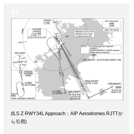
(ILS Z RWY34L Approach：AIP Aerodromes RJTTか
ら引用)