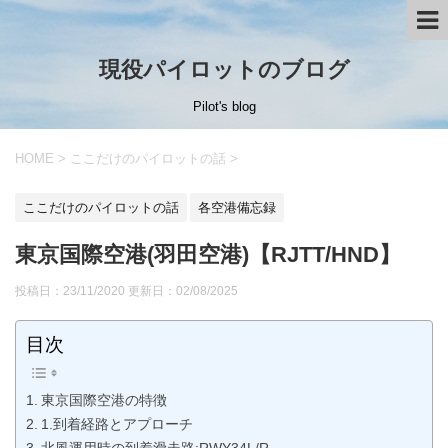
現役パイロットのブログ
Pilot's blog
HOME
>
ここだけのパイロットの話
>
ここだけのパイロットの話
各空港備忘録
東京国際空港(羽田空港)【RJTT/HND】
投稿日：23/11/2020 更新日：
02/08/2025
目次
東京国際空港の特徴
1.到着経路とアプローチ
北風運用時の到着滑走路:RWY34L/R