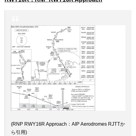
(RNP RWY16R Approach：AIP Aerodromes RJTTか
ら引用)