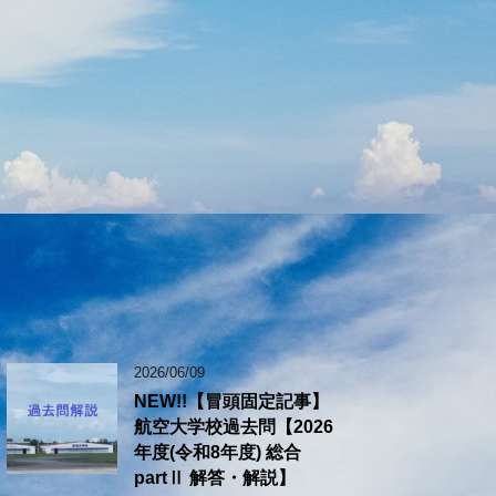
2026/06/09
NEW!!【冒頭固定記事】
航空大学校過去問【2026
年度(令和8年度) 総合
partⅡ 解答・解説】