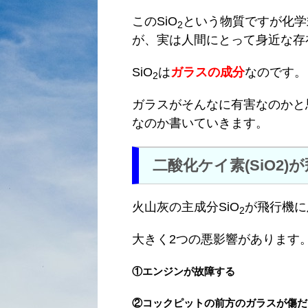
このSiO
という物質ですが化学
2
が、実は人間にとって身近な存
SiO
は
ガラスの成分
なのです。
2
ガラスがそんなに有害なのかと
なのか書いていきます。
二酸化ケイ素(SiO2
火山灰の主成分SiO
が飛行機に
2
大きく2つの悪影響があります
①エンジンが故障する
②コックピットの前方のガラスが傷だ