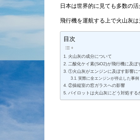
日本は世界的に見ても多数の活
飛行機を運航する上で火山灰は
目次
火山灰の成分について
二酸化ケイ素(SiO2)が飛行機に及
①火山灰がエンジンに及ぼす影響に
実際に全エンジンが停止した事例
②操縦室の窓ガラスへの影響
パイロットは火山灰にどう対処する