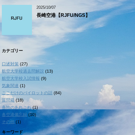
2025/10/07
長崎空港【RJFU/NGS】
カテゴリー
口述対策
(27)
航空大学校過去問解説
(13)
航空大学校入試情報
(9)
気象関連
(1)
ここだけのパイロットの話
(84)
質問箱
(18)
各地のあれこれ
(1)
各空港備忘録
(10)
その他
(1)
キーワード