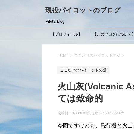
現役パイロットのブログ
Pilot's blog
【プロフィール】
【このブログについて
HOME
>
ここだけのパイロットの話
>
ここだけのパイロットの話
火山灰(Volcani
ては致命的
投稿日：07/09/2020 更新日：
24/01/2025
今回ですけども、飛行機と火山