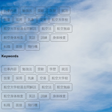
仕事内容
勉強法
受験
学歴
就活
技量
採用
気象
空港
航空大学校
航空大学校過去問解説
航空法
航空無線
航空身体検査
英語
訓練
身体検査
転職
面接
飛行機
Keywords
仕事内容
勉強法
受験
学歴
就活
技量
採用
気象
空港
航空大学校
航空大学校過去問解説
航空法
航空無線
航空身体検査
英語
訓練
身体検査
転職
面接
飛行機