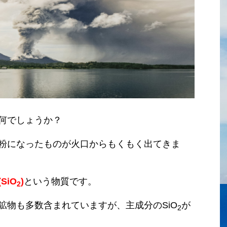
何でしょうか？
粉になったものが火口からもくもく出てきま
SiO
)
という物質です。
2
鉱物も多数含まれていますが、主成分の
SiO
が
2